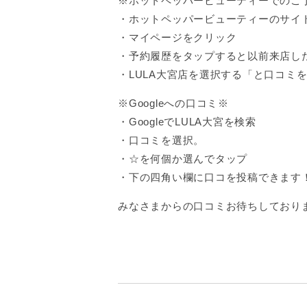
※ホットペッパービューティーでのご
・ホットペッパービューティーのサイ
・マイページをクリック
・予約履歴をタップすると以前来店し
・LULA大宮店を選択する「と口コミ
※Googleへの口コミ※
・GoogleでLULA大宮を検索
・口コミを選択。
・☆を何個か選んでタップ
・下の四角い欄に口コを投稿できます
みなさまからの口コミお待ちしております(