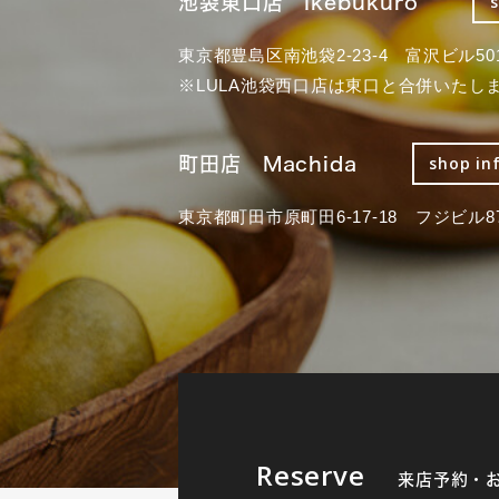
池袋東口店 Ikebukuro
東京都豊島区南池袋2-23-4 富沢ビル50
※LULA池袋西口店は東口と合併いたし
町田店 Machida
shop in
東京都町田市原町田6-17-18 フジビル87
Reserve
来店予約・