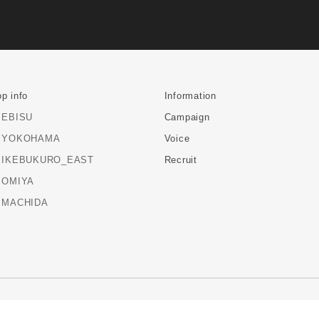
p info
Information
EBISU
Campaign
YOKOHAMA
Voice
IKEBUKURO_EAST
Recruit
OMIYA
MACHIDA