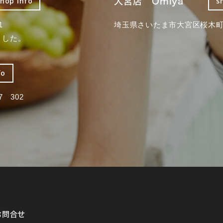
大宮店 Omiya
shop info
s
1
埼玉県さいたま市大宮区桜木町2
ました。
fo
 302
お問合せ