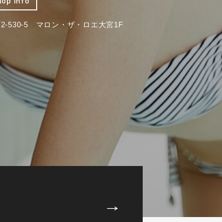
hop info
-530-5 マロン・ザ・ロエ大宮1F