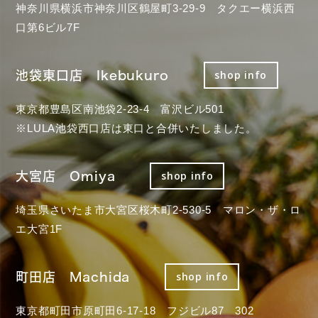
神奈川県横浜市神奈川区鶴屋町3-29-9 タクエー横浜西
口第6ビル7F
池袋東口店 Ikebukuro
shop info
東京都豊島区南池袋2-23-4 富沢ビル501
※LULA池袋西口店は東口と合併いたしました。
大宮店 Omiya
shop info
埼玉県さいたま市大宮区桜木町2-530-5 マロン・ザ・ロ
エ大宮1F
町田店 Machida
shop info
東京都町田市原町田6-17-18 フジビル87 302