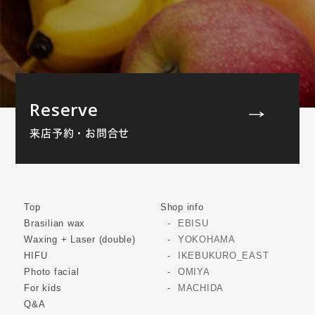
Reserve
来店予約・お問合せ
Top
Shop info
Brasilian wax
EBISU
Waxing + Laser (double)
YOKOHAMA
HIFU
IKEBUKURO_EAST
Photo facial
OMIYA
For kids
MACHIDA
Q&A