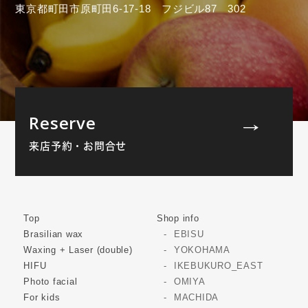
東京都町田市原町田6-17-18 フジビル87 302
Reserve
来店予約・お問合せ
Top
Shop info
Brasilian wax
EBISU
Waxing + Laser (double)
YOKOHAMA
HIFU
IKEBUKURO_EAST
Photo facial
OMIYA
For kids
MACHIDA