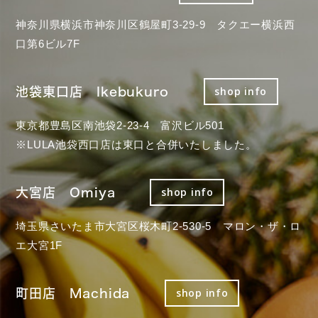
神奈川県横浜市神奈川区鶴屋町3-29-9 タクエー横浜西
口第6ビル7F
池袋東口店 Ikebukuro
shop info
東京都豊島区南池袋2-23-4 富沢ビル501
※LULA池袋西口店は東口と合併いたしました。
大宮店 Omiya
shop info
埼玉県さいたま市大宮区桜木町2-530-5 マロン・ザ・ロ
エ大宮1F
町田店 Machida
shop info