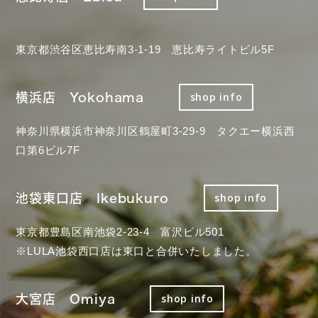
東京都渋谷区恵比寿南3-1-19 恵比寿ライトビル5F
横浜店 Yokohama
shop info
神奈川県横浜市神奈川区鶴屋町3-29-9 タクエー横浜西
口第6ビル7F
池袋東口店 Ikebukuro
shop info
東京都豊島区南池袋2-23-4 富沢ビル501
※LULA池袋西口店は東口と合併いたしました。
大宮店 Omiya
shop info