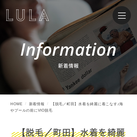
Information
新着情報
HOME
新着情報
【脱毛／町田】水着を綺麗に着こなす♪海
やプールの前にVIO脱毛
【脱毛／町田】水着を綺麗