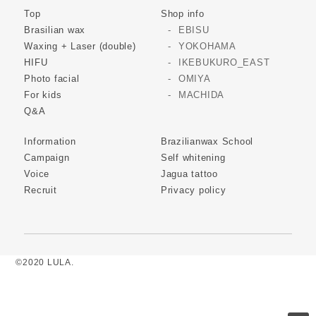
Top
Shop info
Brasilian wax
EBISU
Waxing + Laser (double)
YOKOHAMA
HIFU
IKEBUKURO_EAST
Photo facial
OMIYA
For kids
MACHIDA
Q&A
Information
Brazilianwax School
Campaign
Self whitening
Voice
Jagua tattoo
Recruit
Privacy policy
©2020 LULA.