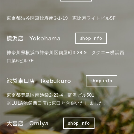
東京都渋谷区恵比寿南3-1-19 恵比寿ライトビル5F
横浜店 Yokohama
shop info
神奈川県横浜市神奈川区鶴屋町3-29-9 タクエー横浜西
口第6ビル7F
池袋東口店 Ikebukuro
shop info
東京都豊島区南池袋2-23-4 富沢ビル501
※LULA池袋西口店は東口と合併いたしました。
大宮店 Omiya
shop info