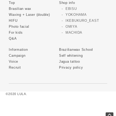
Top
Shop info
Brasilian wax
EBISU
Waxing + Laser (double)
YOKOHAMA
HIFU
IKEBUKURO_EAST
Photo facial
OMIYA
For kids
MACHIDA
Q&A
Information
Brazilianwax School
Campaign
Self whitening
Voice
Jagua tattoo
Recruit
Privacy policy
©2020 LULA.