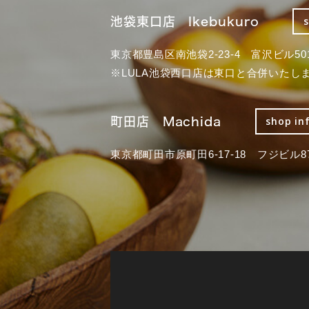
池袋東口店 Ikebukuro
東京都豊島区南池袋2-23-4 富沢ビル50
※LULA池袋西口店は東口と合併いたし
町田店 Machida
shop in
東京都町田市原町田6-17-18 フジビル87