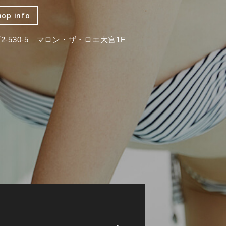
hop info
-530-5 マロン・ザ・ロエ大宮1F