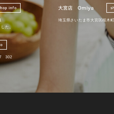
大宮店 Omiya
shop info
s
1
埼玉県さいたま市大宮区桜木町2
ました。
fo
 302