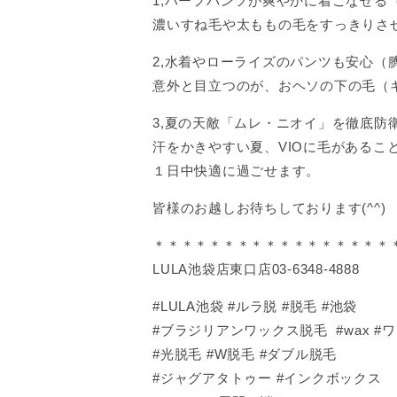
1,ハーフパンツが爽やかに着こなせる
濃いすね毛や太ももの毛をすっきりさ
2,水着やローライズのパンツも安心（
意外と目立つのが、おヘソの下の毛（
3,夏の天敵「ムレ・ニオイ」を徹底防衛
汗をかきやすい夏、VIOに毛がある
１日中快適に過ごせます。
皆様のお越しお待ちしております(^^)
＊＊＊＊＊＊＊＊＊＊＊＊＊＊＊＊＊
LULA池袋店東口店03-6348-4888
#LULA池袋 #ルラ脱 #脱毛 #池袋
#ブラジリアンワックス脱毛 #wax #
#光脱毛 #W脱毛 #ダブル脱毛
#ジャグアタトゥー #インクボックス