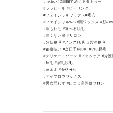
#inkbox#2周間で消えるタトゥー
#ララピール #ピーリング
#フェイシャルワックス#毛穴
#フェイシャルwax#顔ワックス #顔のw
#埋もれ毛 #選べる脱毛
#痛くない脱毛サロン
#妊婦脱毛 #メンズ脱毛 #男性脱毛
#都度払い #当日予約OK #VIO脱毛
#デリケートゾーン #フェムケア #介護
#眉毛 #眉毛脱毛
#黄金比 #骨格分析
#アイブロウワックス
#男女問わず #口コミ高評価サロン