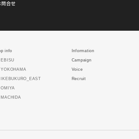
お問合せ
p info
Information
EBISU
Campaign
YOKOHAMA
Voice
IKEBUKURO_EAST
Recruit
OMIYA
MACHIDA