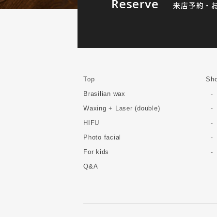
Reserve
来店予約・
Top
Sho
Brasilian wax
Waxing + Laser (double)
HIFU
Photo facial
For kids
Q&A