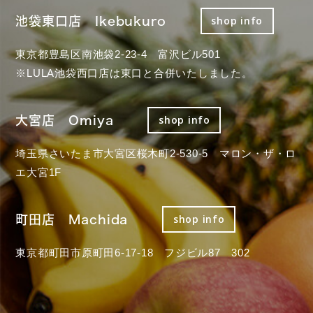
池袋東口店 Ikebukuro
shop info
東京都豊島区南池袋2-23-4 富沢ビル501
※LULA池袋西口店は東口と合併いたしました。
大宮店 Omiya
shop info
埼玉県さいたま市大宮区桜木町2-530-5 マロン・ザ・ロ
エ大宮1F
町田店 Machida
shop info
東京都町田市原町田6-17-18 フジビル87 302