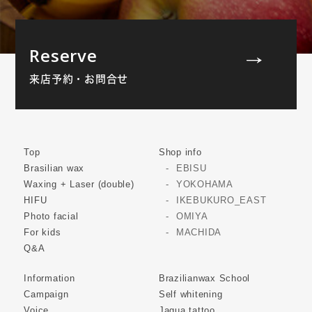
Reserve
来店予約・お問合せ
Top
Shop info
Brasilian wax
EBISU
Waxing + Laser (double)
YOKOHAMA
HIFU
IKEBUKURO_EAST
Photo facial
OMIYA
For kids
MACHIDA
Q&A
Information
Brazilianwax School
Campaign
Self whitening
Voice
Jagua tattoo