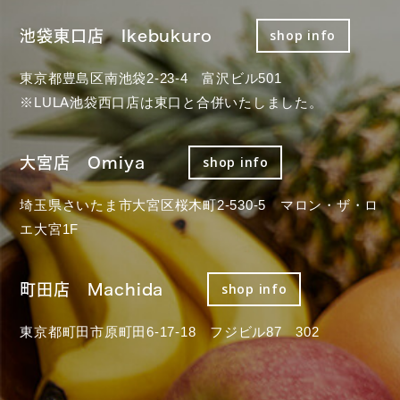
池袋東口店 Ikebukuro
shop info
東京都豊島区南池袋2-23-4 富沢ビル501
※LULA池袋西口店は東口と合併いたしました。
大宮店 Omiya
shop info
埼玉県さいたま市大宮区桜木町2-530-5 マロン・ザ・ロ
エ大宮1F
町田店 Machida
shop info
東京都町田市原町田6-17-18 フジビル87 302