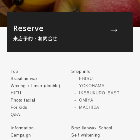
Reserve
来店予約・お問合せ
Top
Shop info
Brasilian wax
EBISU
Waxing + Laser (double)
YOKOHAMA
HIFU
IKEBUKURO_EAST
Photo facial
OMIYA
For kids
MACHIDA
Q&A
Information
Brazilianwax School
Campaign
Self whitening