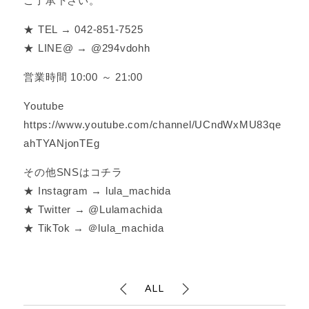
ご了承下さい。
★ TEL → 042-851-7525
★ LINE@ → @294vdohh
営業時間 10:00 ～ 21:00
Youtube
https://www.youtube.com/channel/UCndWxMU83qe
ahTYANjonTEg
その他SNSはコチラ
★ Instagram → lula_machida
★ Twitter → @Lulamachida
★ TikTok → ＠lula_machida
ALL