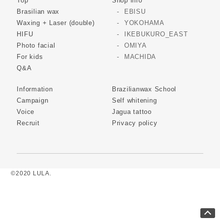
Top
Shop info
Brasilian wax
EBISU
Waxing + Laser (double)
YOKOHAMA
HIFU
IKEBUKURO_EAST
Photo facial
OMIYA
For kids
MACHIDA
Q&A
Information
Brazilianwax School
Campaign
Self whitening
Voice
Jagua tattoo
Recruit
Privacy policy
©2020 LULA.