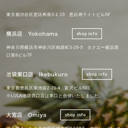
東京都渋谷区恵比寿南3-1-19 恵比寿ライトビル5F
横浜店 Yokohama
shop info
神奈川県横浜市神奈川区鶴屋町3-29-9 タクエー横浜西
口第6ビル7F
池袋東口店 Ikebukuro
shop info
東京都豊島区南池袋2-23-4 富沢ビル501
※LULA池袋西口店は東口と合併いたしました。
大宮店 Omiya
shop info