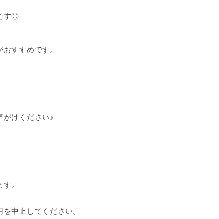
です◎
がおすすめです。
声がけください♪
。
ます。
用を中止してください。