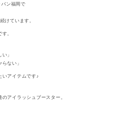
ャパン福岡で
を続けています。
です。
しい」
からない」
たいアイテムです♪
発のアイラッシュブースター。