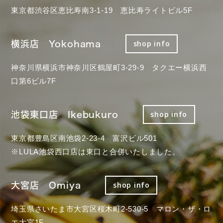
東京都渋谷区恵比寿南3-1-19 恵比寿ライトビル5F
横浜店 Yokohama
shop info
神奈川県横浜市神奈川区鶴屋町3-29-9 タクエー横浜西
口第6ビル7F
池袋東口店 Ikebukuro
shop info
東京都豊島区南池袋2-23-4 富沢ビル501
※LULA池袋西口店は東口と合併いたしました。
大宮店 Omiya
shop info
埼玉県さいたま市大宮区桜木町2-530-5 マロン・ザ・ロ
エ大宮1F