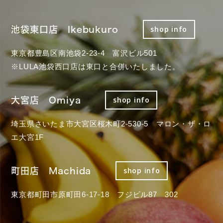
池袋東口店 Ikebukuro
shop info
東京都豊島区南池袋2-23-4 富沢ビル501
※LULA池袋西口店は東口と合併いたしました。
大宮店 Omiya
shop info
埼玉県さいたま市大宮区桜木町2-530-5 マロン・ザ・ロ
エ大宮1F
町田店 Machida
shop info
東京都町田市原町田6-17-18 フジビル87 302