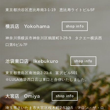
東京都渋谷区恵比寿南3-1-19 恵比寿ライトビル5F
横浜店 Yokohama
shop info
神奈川県横浜市神奈川区鶴屋町3-29-9 タクエー横浜西
口第6ビル7F
池袋東口店 Ikebukuro
shop info
東京都豊島区南池袋2-23-4 富沢ビル501
※LULA池袋西口店は東口と合併いたしました。
大宮店 Omiya
shop info
埼玉県さいたま市大宮区桜木町2-530-5 マロン・ザ・ロ