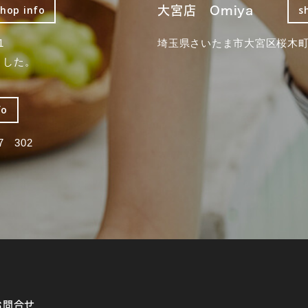
大宮店 Omiya
shop info
s
1
埼玉県さいたま市大宮区桜木町2
ました。
fo
 302
お問合せ