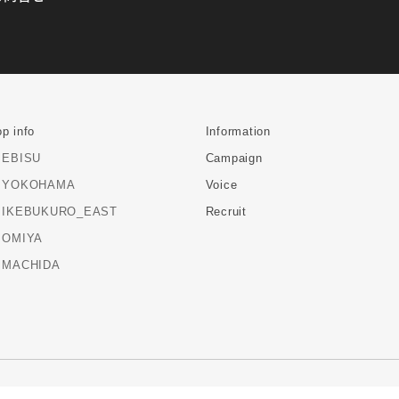
p info
Information
EBISU
Campaign
YOKOHAMA
Voice
IKEBUKURO_EAST
Recruit
OMIYA
MACHIDA