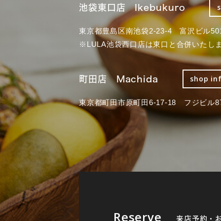
池袋東口店 Ikebukuro
東京都豊島区南池袋2-23-4 富沢ビル50
※LULA池袋西口店は東口と合併いたし
町田店 Machida
shop in
東京都町田市原町田6-17-18 フジビル87
Reserve
来店予約・