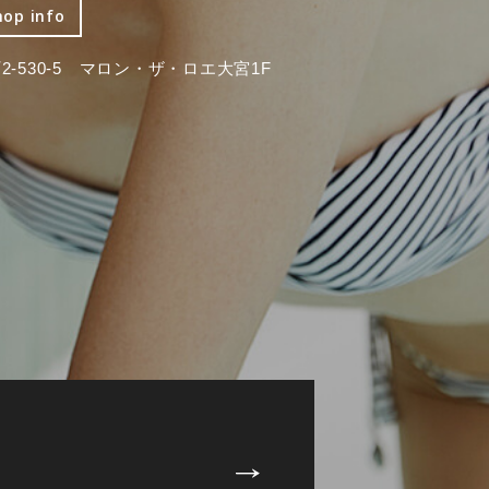
hop info
-530-5 マロン・ザ・ロエ大宮1F