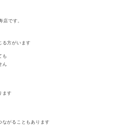
比寿店です。
じる方がいます
ても
せん
ります
つながることもあります