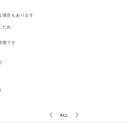
る場合もあります
くため
特徴です
め
う
ALL