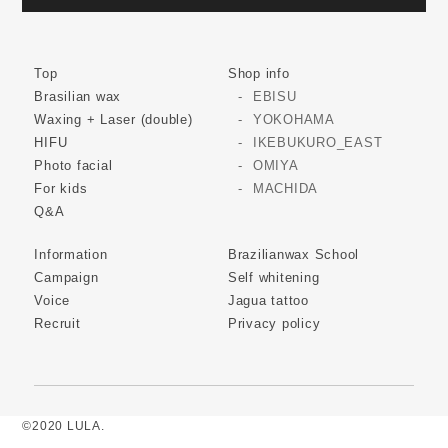
Top
Shop info
Brasilian wax
EBISU
Waxing + Laser (double)
YOKOHAMA
HIFU
IKEBUKURO_EAST
Photo facial
OMIYA
For kids
MACHIDA
Q&A
Information
Brazilianwax School
Campaign
Self whitening
Voice
Jagua tattoo
Recruit
Privacy policy
©2020 LULA.