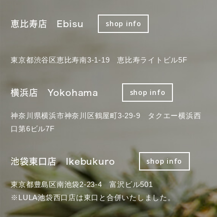
恵比寿店 Ebisu
shop info
東京都渋谷区恵比寿南3-1-19 恵比寿ライトビル5F
横浜店 Yokohama
shop info
神奈川県横浜市神奈川区鶴屋町3-29-9 タクエー横浜西
口第6ビル7F
池袋東口店 Ikebukuro
shop info
東京都豊島区南池袋2-23-4 富沢ビル501
※LULA池袋西口店は東口と合併いたしました。