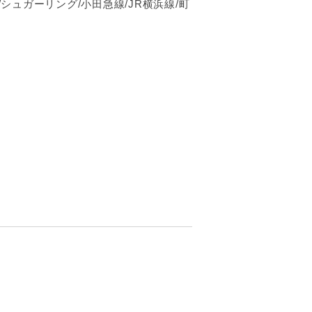
シュガーリング/小田急線/JR横浜線/町