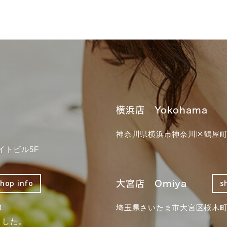
横浜店 Yokohama
神奈川県横浜市神奈川区鶴屋町3
イトビル5F
大宮店 Omiya
shop info
s
1
埼玉県さいたま市大宮区桜木町2
ました。