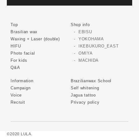
Top
Shop info
Brasilian wax
EBISU
Waxing + Laser (double)
YOKOHAMA
HIFU
IKEBUKURO_EAST
Photo facial
OMIYA
For kids
MACHIDA
Q&A
Information
Brazilianwax School
Campaign
Self whitening
Voice
Jagua tattoo
Recruit
Privacy policy
©2020 LULA.