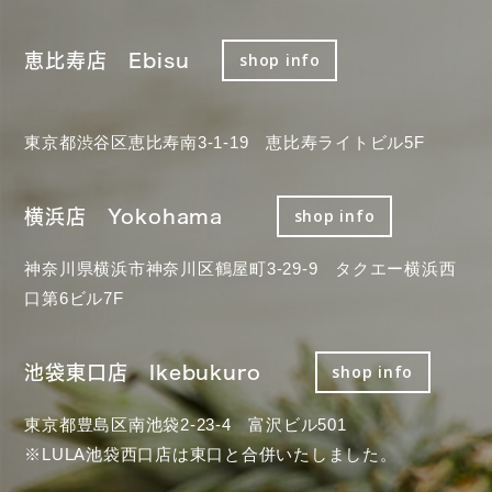
恵比寿店 Ebisu
shop info
東京都渋谷区恵比寿南3-1-19 恵比寿ライトビル5F
横浜店 Yokohama
shop info
神奈川県横浜市神奈川区鶴屋町3-29-9 タクエー横浜西
口第6ビル7F
池袋東口店 Ikebukuro
shop info
東京都豊島区南池袋2-23-4 富沢ビル501
※LULA池袋西口店は東口と合併いたしました。