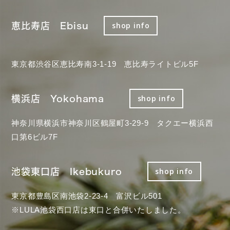
恵比寿店 Ebisu
shop info
東京都渋谷区恵比寿南3-1-19 恵比寿ライトビル5F
横浜店 Yokohama
shop info
神奈川県横浜市神奈川区鶴屋町3-29-9 タクエー横浜西
口第6ビル7F
池袋東口店 Ikebukuro
shop info
東京都豊島区南池袋2-23-4 富沢ビル501
※LULA池袋西口店は東口と合併いたしました。