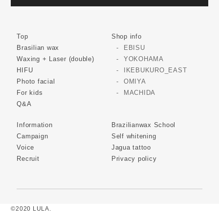
Top
Shop info
Brasilian wax
EBISU
Waxing + Laser (double)
YOKOHAMA
HIFU
IKEBUKURO_EAST
Photo facial
OMIYA
For kids
MACHIDA
Q&A
Information
Brazilianwax School
Campaign
Self whitening
Voice
Jagua tattoo
Recruit
Privacy policy
©2020 LULA.