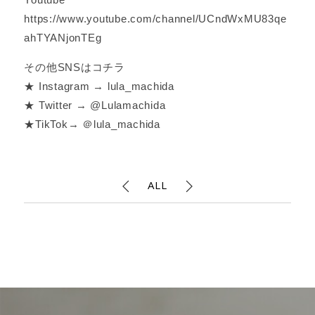
https://www.youtube.com/channel/UCndWxMU83qe
ahTYANjonTEg
その他SNSはコチラ
★ Instagram → lula_machida
★ Twitter → @Lulamachida
★TikTok→ ＠lula_machida
ALL