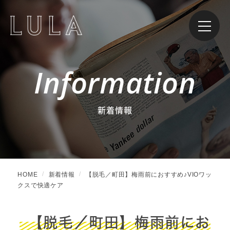
Information
新着情報
HOME
新着情報
【脱毛／町田】梅雨前におすすめ♪VIOワッ
クスで快適ケア
【脱毛／町田】梅雨前にお