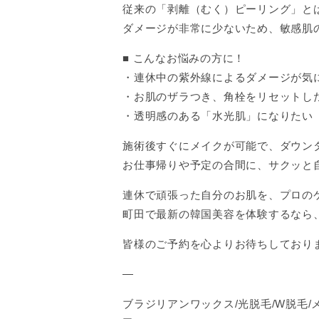
従来の「剥離（むく）ピーリング」と
ダメージが非常に少ないため、敏感肌
■ こんなお悩みの方に！
・連休中の紫外線によるダメージが気
・お肌のザラつき、角栓をリセットし
・透明感のある「水光肌」になりたい
施術後すぐにメイクが可能で、ダウン
お仕事帰りや予定の合間に、サクッと
連休で頑張った自分のお肌を、プロの
町田で最新の韓国美容を体験するなら、
皆様のご予約を心よりお待ちしており
—
ブラジリアンワックス/光脱毛/W脱毛/