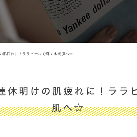
の肌疲れに！ララピールで輝く水光肌へ☆
連休明けの肌疲れに！ララ
肌へ☆