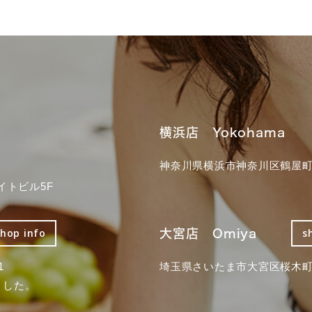
横浜店 Yokohama
神奈川県横浜市神奈川区鶴屋町3
イトビル5F
大宮店 Omiya
shop info
s
1
埼玉県さいたま市大宮区桜木町2
ました。