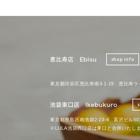
恵比寿店 Ebisu
shop info
東京都渋谷区恵比寿南3-1-19 恵比寿ラ
池袋東口店 Ikebukuro
東京都豊島区南池袋2-23-4 富沢ビル50
※LULA池袋西口店は東口と合併いたし