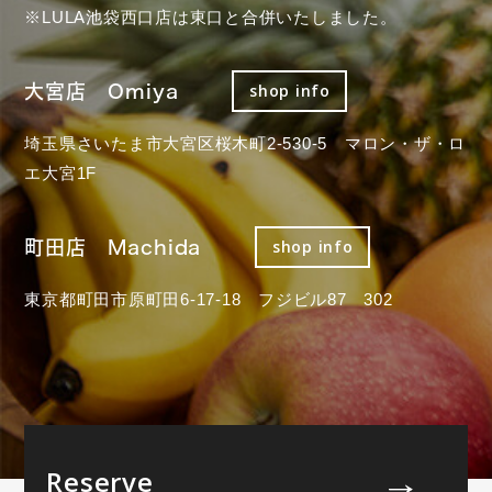
※LULA池袋西口店は東口と合併いたしました。
大宮店 Omiya
shop info
埼玉県さいたま市大宮区桜木町2-530-5 マロン・ザ・ロ
エ大宮1F
町田店 Machida
shop info
東京都町田市原町田6-17-18 フジビル87 302
Reserve