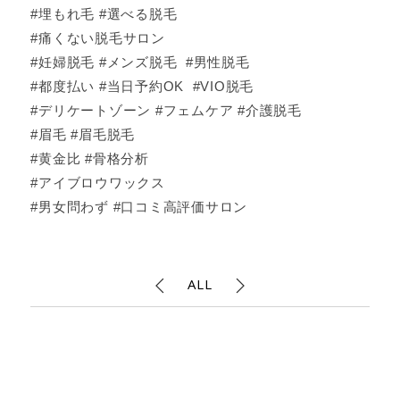
#埋もれ毛 #選べる脱毛
#痛くない脱毛サロン
#妊婦脱毛 #メンズ脱毛 #男性脱毛
#都度払い #当日予約OK #VIO脱毛
#デリケートゾーン #フェムケア #介護脱毛
#眉毛 #眉毛脱毛
#黄金比 #骨格分析
#アイブロウワックス
#男女問わず #口コミ高評価サロン
ALL