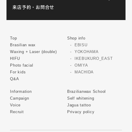
来店予約・お問合せ
Top
Shop info
Brasilian wax
EBISU
Waxing + Laser (double)
YOKOHAMA
HIFU
IKEBUKURO_EAST
Photo facial
OMIYA
For kids
MACHIDA
Q&A
Information
Brazilianwax School
Campaign
Self whitening
Voice
Jagua tattoo
Recruit
Privacy policy