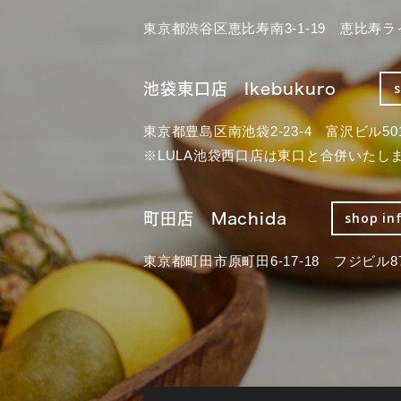
東京都渋谷区恵比寿南3-1-19 恵比寿ラ
池袋東口店 Ikebukuro
東京都豊島区南池袋2-23-4 富沢ビル50
※LULA池袋西口店は東口と合併いたし
町田店 Machida
shop in
東京都町田市原町田6-17-18 フジビル87