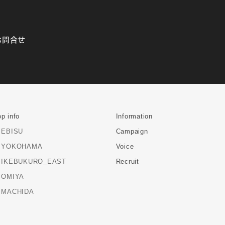
お問合せ
p info
Information
EBISU
Campaign
YOKOHAMA
Voice
IKEBUKURO_EAST
Recruit
OMIYA
MACHIDA