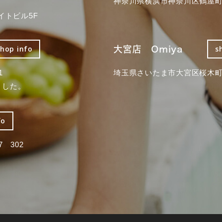
神奈川県横浜市神奈川区鶴屋町3
イトビル5F
大宮店 Omiya
shop info
s
1
埼玉県さいたま市大宮区桜木町2
ました。
fo
 302