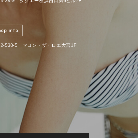
-29-9 タクエー横浜西口第6ビル7F
hop info
-530-5 マロン・ザ・ロエ大宮1F