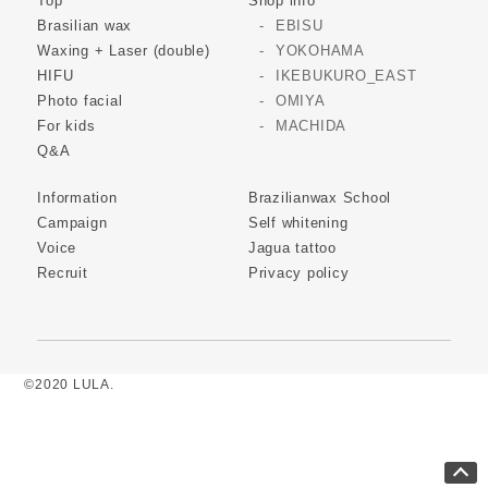
Top
Shop info
Brasilian wax
EBISU
Waxing + Laser (double)
YOKOHAMA
HIFU
IKEBUKURO_EAST
Photo facial
OMIYA
For kids
MACHIDA
Q&A
Information
Brazilianwax School
Campaign
Self whitening
Voice
Jagua tattoo
Recruit
Privacy policy
©2020 LULA.