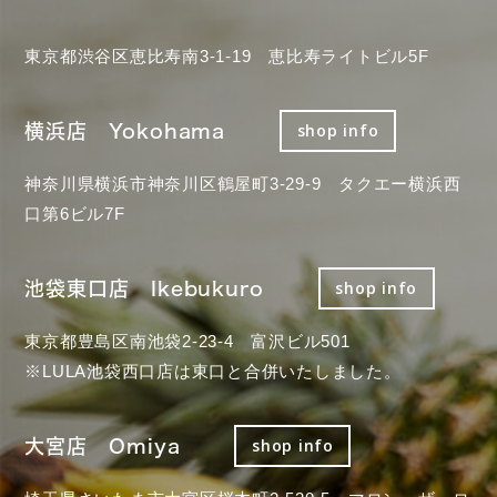
東京都渋谷区恵比寿南3-1-19 恵比寿ライトビル5F
横浜店 Yokohama
shop info
神奈川県横浜市神奈川区鶴屋町3-29-9 タクエー横浜西
口第6ビル7F
池袋東口店 Ikebukuro
shop info
東京都豊島区南池袋2-23-4 富沢ビル501
※LULA池袋西口店は東口と合併いたしました。
大宮店 Omiya
shop info