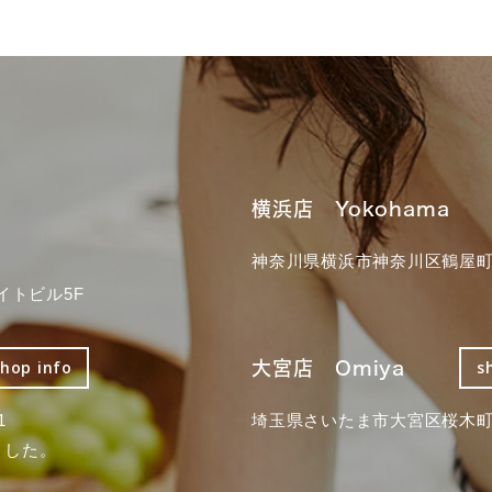
横浜店 Yokohama
神奈川県横浜市神奈川区鶴屋町3
イトビル5F
大宮店 Omiya
shop info
s
1
埼玉県さいたま市大宮区桜木町2
ました。