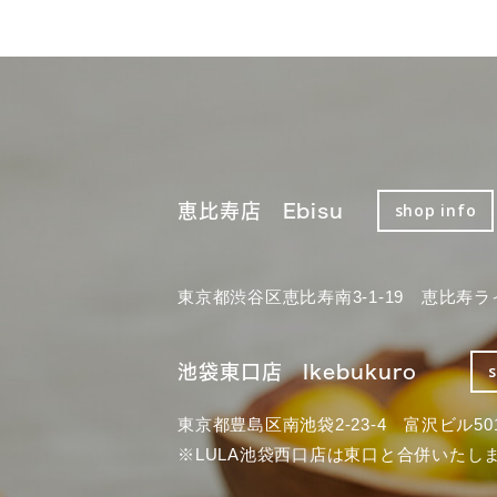
恵比寿店 Ebisu
shop info
東京都渋谷区恵比寿南3-1-19 恵比寿ラ
池袋東口店 Ikebukuro
東京都豊島区南池袋2-23-4 富沢ビル50
※LULA池袋西口店は東口と合併いたし