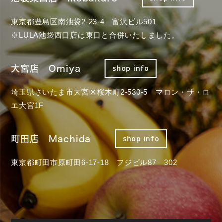
東京都豊島区南池袋2-23-4 富沢ビル501
※LULA池袋西口店は東口と合併いたしました。
大宮店 Omiya
shop info
埼玉県さいたま市大宮区桜木町2-530-5 マロン・ザ・ロ
エ大宮1F
町田店 Machida
shop info
東京都町田市原町田6-17-18 フジビル87 302