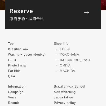
Reserve
来店予約・お問合せ
Top
Shop info
Brasilian wax
EBISU
Waxing + Laser (double)
YOKOHAMA
HIFU
IKEBUKURO_EAST
Photo facial
OMIYA
For kids
MACHIDA
Q&A
Information
Brazilianwax School
Campaign
Self whitening
Voice
Jagua tattoo
Recruit
Privacy policy