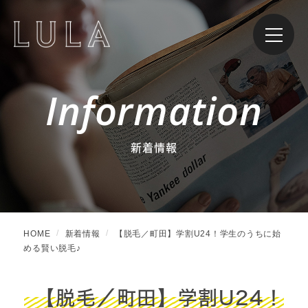
Information
新着情報
HOME
新着情報
【脱毛／町田】学割U24！学生のうちに始
める賢い脱毛♪
【脱毛／町田】学割U24！