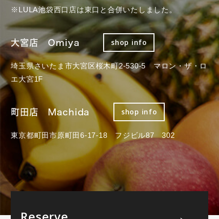
※LULA池袋西口店は東口と合併いたしました。
大宮店 Omiya
shop info
埼玉県さいたま市大宮区桜木町2-530-5 マロン・ザ・ロ
エ大宮1F
町田店 Machida
shop info
東京都町田市原町田6-17-18 フジビル87 302
Reserve