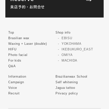
来店予約・お問合せ
Top
Shop info
Brasilian wax
EBISU
Waxing + Laser (double)
YOKOHAMA
HIFU
IKEBUKURO_EAST
Photo facial
OMIYA
For kids
MACHIDA
Q&A
Information
Brazilianwax School
Campaign
Self whitening
Voice
Jagua tattoo
Recruit
Privacy policy