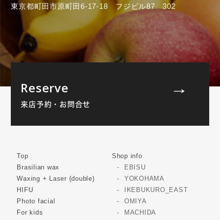
東京都町田市原町田6-17-18 フジビル87 302
Reserve
来店予約・お問合せ
Top
Shop info
Brasilian wax
EBISU
Waxing + Laser (double)
YOKOHAMA
HIFU
IKEBUKURO_EAST
Photo facial
OMIYA
For kids
MACHIDA