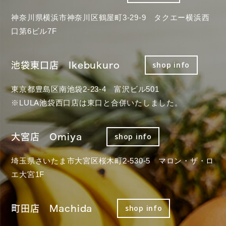
神奈川県横浜市神奈川区鶴屋町3-29-9 タクエー横浜西
口第6ビル7F
池袋東口店 Ikebukuro
shop info
東京都豊島区南池袋2-23-4 富沢ビル501
※LULA池袋西口店は東口と合併いたしました。
大宮店 Omiya
shop info
埼玉県さいたま市大宮区桜木町2-530-5 マロン・ザ・ロ
エ大宮1F
町田店 Machida
shop info