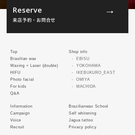
Reserve
来店予約・お問合せ
Top
Shop info
Brasilian wax
EBISU
Waxing + Laser (double)
YOKOHAMA
HIFU
IKEBUKURO_EAST
Photo facial
OMIYA
For kids
MACHIDA
Q&A
Information
Brazilianwax School
Campaign
Self whitening
Voice
Jagua tattoo
Recruit
Privacy policy