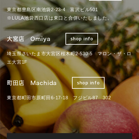
東京都豊島区南池袋2-23-4 富沢ビル501
※LULA池袋西口店は東口と合併いたしました。
大宮店 Omiya
shop info
埼玉県さいたま市大宮区桜木町2-530-5 マロン・ザ・ロ
エ大宮1F
町田店 Machida
shop info
東京都町田市原町田6-17-18 フジビル87 302