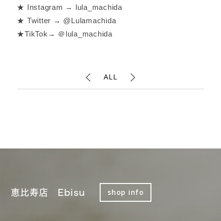
★ Instagram → lula_machida
★ Twitter → @Lulamachida
★TikTok→ ＠lula_machida
ALL
恵比寿店 Ebisu
shop info