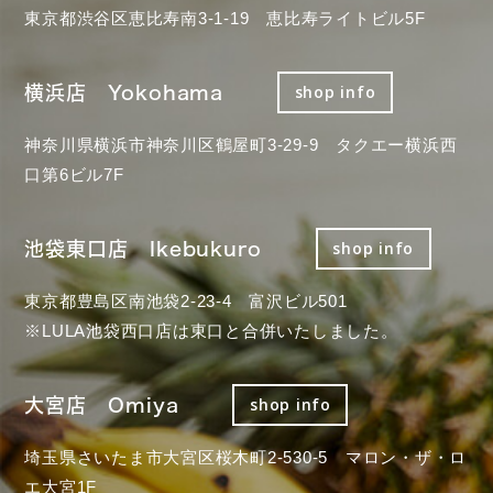
東京都渋谷区恵比寿南3-1-19 恵比寿ライトビル5F
横浜店 Yokohama
shop info
神奈川県横浜市神奈川区鶴屋町3-29-9 タクエー横浜西
口第6ビル7F
池袋東口店 Ikebukuro
shop info
東京都豊島区南池袋2-23-4 富沢ビル501
※LULA池袋西口店は東口と合併いたしました。
大宮店 Omiya
shop info
埼玉県さいたま市大宮区桜木町2-530-5 マロン・ザ・ロ
エ大宮1F