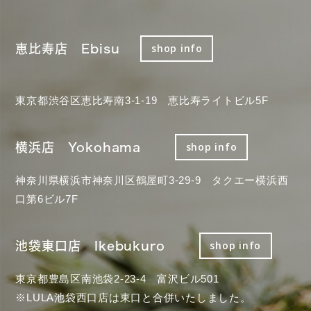
恵比寿店 Ebisu
shop info
東京都渋谷区恵比寿南3-1-19 恵比寿ライトビル5F
横浜店 Yokohama
shop info
神奈川県横浜市神奈川区鶴屋町3-29-9 タクエー横浜西
口第6ビル7F
池袋東口店 Ikebukuro
shop info
東京都豊島区南池袋2-23-4 富沢ビル501
※LULA池袋西口店は東口と合併いたしました。