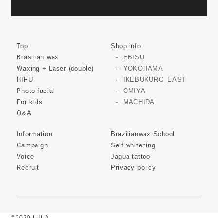
Top
Shop info
Brasilian wax
EBISU
Waxing + Laser (double)
YOKOHAMA
HIFU
IKEBUKURO_EAST
Photo facial
OMIYA
For kids
MACHIDA
Q&A
Information
Brazilianwax School
Campaign
Self whitening
Voice
Jagua tattoo
Recruit
Privacy policy
©2020 LULA.