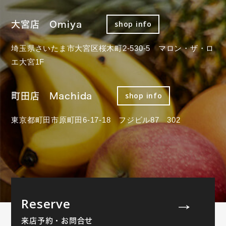
大宮店 Omiya
shop info
埼玉県さいたま市大宮区桜木町2-530-5 マロン・ザ・ロ
エ大宮1F
町田店 Machida
shop info
東京都町田市原町田6-17-18 フジビル87 302
Reserve
来店予約・お問合せ