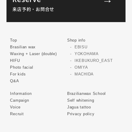
来店予約・お問合せ
Top
Shop info
Brasilian wax
EBISU
Waxing + Laser (double)
YOKOHAMA
HIFU
IKEBUKURO_EAST
Photo facial
OMIYA
For kids
MACHIDA
Q&A
Information
Brazilianwax School
Campaign
Self whitening
Voice
Jagua tattoo
Recruit
Privacy policy