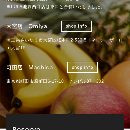
※LULA池袋西口店は東口と合併いたしました。
大宮店 Omiya
shop info
埼玉県さいたま市大宮区桜木町2-530-5 マロン・ザ・ロ
エ大宮1F
町田店 Machida
shop info
東京都町田市原町田6-17-18 フジビル87 302
Reserve