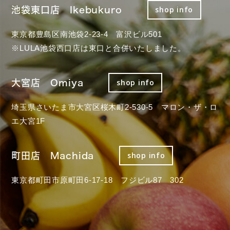
池袋東口店 Ikebukuro
shop info
東京都豊島区南池袋2-23-4 富沢ビル501
※LULA池袋西口店は東口と合併いたしました。
大宮店 Omiya
shop info
埼玉県さいたま市大宮区桜木町2-530-5 マロン・ザ・ロ
エ大宮1F
町田店 Machida
shop info
東京都町田市原町田6-17-18 フジビル87 302