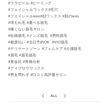
#ララピール #ピーリング
#フェイシャルワックス#毛穴
#フェイシャルwax#顔ワックス #顔のwax
#埋もれ毛 #選べる脱毛
#痛くない脱毛サロン
#妊婦脱毛 #メンズ脱毛 #男性脱毛
#都度払い #当日予約OK #VIO脱毛
#デリケートゾーン #フェムケア #介護脱毛
#眉毛 #眉毛脱毛
#黄金比 #骨格分析
#アイブロウワックス
#男女問わず #口コミ高評価サロン
ALL