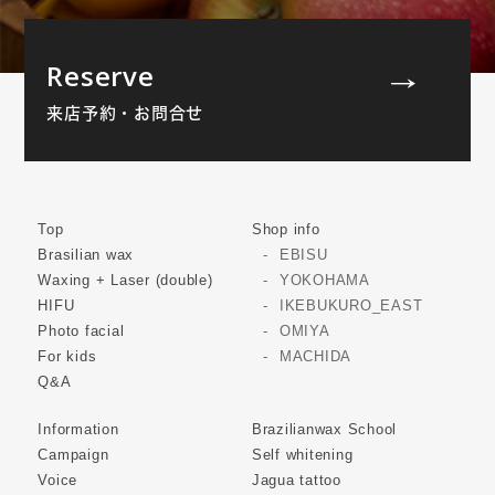
Reserve
来店予約・お問合せ
Top
Shop info
Brasilian wax
EBISU
Waxing + Laser (double)
YOKOHAMA
HIFU
IKEBUKURO_EAST
Photo facial
OMIYA
For kids
MACHIDA
Q&A
Information
Brazilianwax School
Campaign
Self whitening
Voice
Jagua tattoo