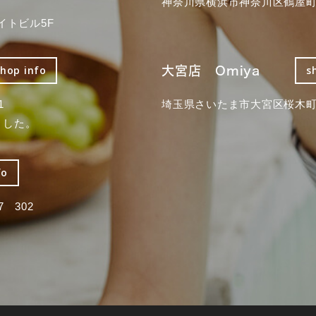
神奈川県横浜市神奈川区鶴屋町3
イトビル5F
大宮店 Omiya
shop info
s
1
埼玉県さいたま市大宮区桜木町2
ました。
fo
 302