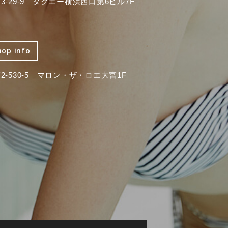
-29-9 タクエー横浜西口第6ビル7F
hop info
-530-5 マロン・ザ・ロエ大宮1F