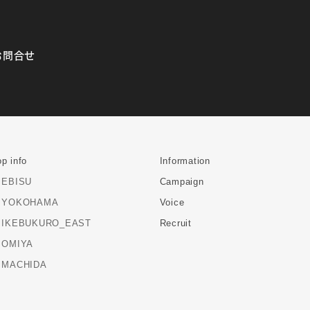
お問合せ
p info
Information
EBISU
Campaign
YOKOHAMA
Voice
IKEBUKURO_EAST
Recruit
OMIYA
MACHIDA