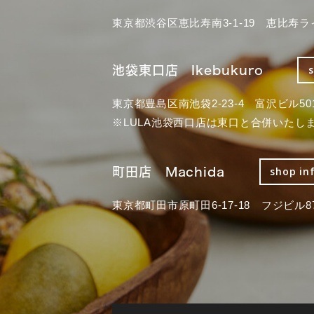
東京都渋谷区恵比寿南3-1-19 恵比寿ラ
池袋東口店 Ikebukuro
東京都豊島区南池袋2-23-4 富沢ビル50
※LULA池袋西口店は東口と合併いたし
町田店 Machida
shop in
東京都町田市原町田6-17-18 フジビル87