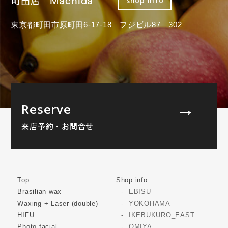
町田店 Machida
shop info
東京都町田市原町田6-17-18 フジビル87 302
Reserve
来店予約・お問合せ
Top
Shop info
Brasilian wax
EBISU
Waxing + Laser (double)
YOKOHAMA
HIFU
IKEBUKURO_EAST
Photo facial
OMIYA