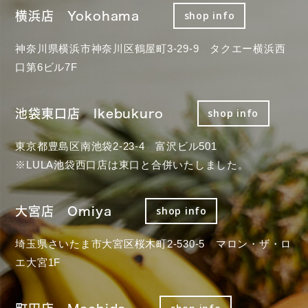
横浜店 Yokohama
shop info
神奈川県横浜市神奈川区鶴屋町3-29-9 タクエー横浜西
口第6ビル7F
池袋東口店 Ikebukuro
shop info
東京都豊島区南池袋2-23-4 富沢ビル501
※LULA池袋西口店は東口と合併いたしました。
大宮店 Omiya
shop info
埼玉県さいたま市大宮区桜木町2-530-5 マロン・ザ・ロ
エ大宮1F