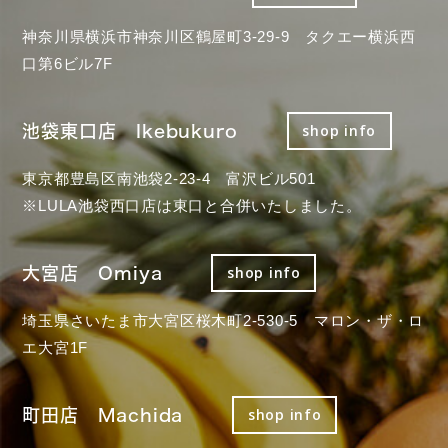
神奈川県横浜市神奈川区鶴屋町3-29-9 タクエー横浜西
口第6ビル7F
池袋東口店 Ikebukuro
shop info
東京都豊島区南池袋2-23-4 富沢ビル501
※LULA池袋西口店は東口と合併いたしました。
大宮店 Omiya
shop info
埼玉県さいたま市大宮区桜木町2-530-5 マロン・ザ・ロ
エ大宮1F
町田店 Machida
shop info