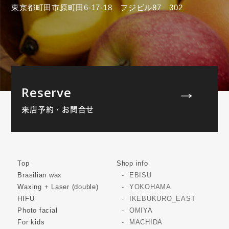
東京都町田市原町田6-17-18 フジビル87 302
Reserve
来店予約・お問合せ
Top
Shop info
Brasilian wax
EBISU
Waxing + Laser (double)
YOKOHAMA
HIFU
IKEBUKURO_EAST
Photo facial
OMIYA
For kids
MACHIDA