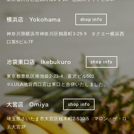
横浜店 Yokohama
shop info
神奈川県横浜市神奈川区鶴屋町3-29-9 タクエー横浜西
口第6ビル7F
池袋東口店 Ikebukuro
shop info
東京都豊島区南池袋2-23-4 富沢ビル501
※LULA池袋西口店は東口と合併いたしました。
大宮店 Omiya
shop info
埼玉県さいたま市大宮区桜木町2-530-5 マロン・ザ・ロ
エ大宮1F