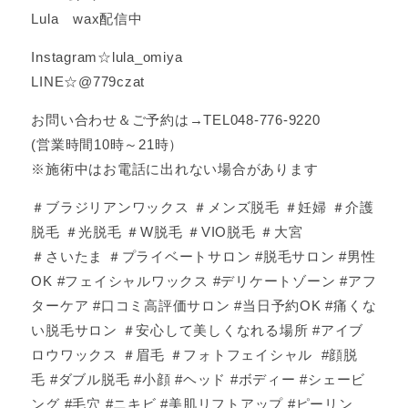
Lula wax配信中
Instagram☆lula_omiya
LINE☆@779czat
お問い合わせ＆ご予約は→TEL048-776-9220
(営業時間10時～21時）
※施術中はお電話に出れない場合があります
＃ブラジリアンワックス ＃メンズ脱毛 ＃妊婦 ＃介護
脱毛 ＃光脱毛 ＃W脱毛 ＃VIO脱毛 ＃大宮
＃さいたま ＃プライベートサロン #脱毛サロン #男性
OK #フェイシャルワックス #デリケートゾーン #アフ
ターケア #口コミ高評価サロン #当日予約OK #痛くな
い脱毛サロン ＃安心して美しくなれる場所 #アイブ
ロウワックス ＃眉毛 ＃フォトフェイシャル #顔脱
毛 #ダブル脱毛 #小顔 #ヘッド #ボディー #シェービ
ング #毛穴 #ニキビ #美肌リフトアップ #ピーリン