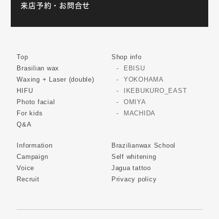
来店予約・お問合せ
Top
Shop info
Brasilian wax
EBISU
Waxing + Laser (double)
YOKOHAMA
HIFU
IKEBUKURO_EAST
Photo facial
OMIYA
For kids
MACHIDA
Q&A
Information
Brazilianwax School
Campaign
Self whitening
Voice
Jagua tattoo
Recruit
Privacy policy