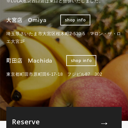
※LULA池袋西口店は東口と合併いたしました。
大宮店 Omiya
shop info
埼玉県さいたま市大宮区桜木町2-530-5 マロン・ザ・ロ
エ大宮1F
町田店 Machida
shop info
東京都町田市原町田6-17-18 フジビル87 302
Reserve