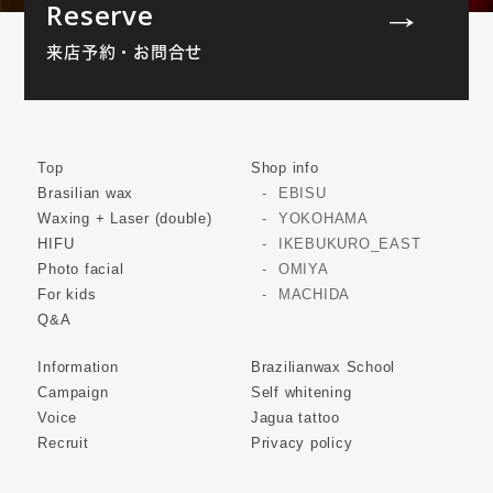
Reserve
来店予約・お問合せ
Top
Shop info
Brasilian wax
EBISU
Waxing + Laser (double)
YOKOHAMA
HIFU
IKEBUKURO_EAST
Photo facial
OMIYA
For kids
MACHIDA
Q&A
Information
Brazilianwax School
Campaign
Self whitening
Voice
Jagua tattoo
Recruit
Privacy policy