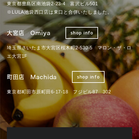
東京都豊島区南池袋2-23-4 富沢ビル501
※LULA池袋西口店は東口と合併いたしました。
大宮店 Omiya
shop info
埼玉県さいたま市大宮区桜木町2-530-5 マロン・ザ・ロ
エ大宮1F
町田店 Machida
shop info
東京都町田市原町田6-17-18 フジビル87 302