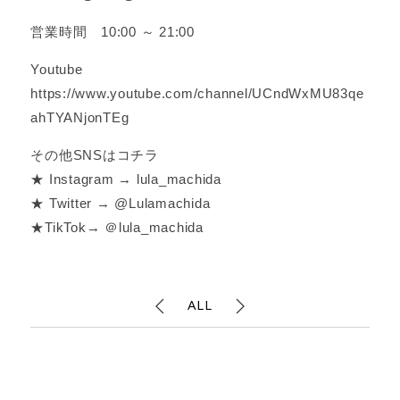
営業時間 10:00 ～ 21:00
Youtube
https://www.youtube.com/channel/UCndWxMU83qe
ahTYANjonTEg
その他SNSはコチラ
★ Instagram → lula_machida
★ Twitter → @Lulamachida
★TikTok→ ＠lula_machida
ALL