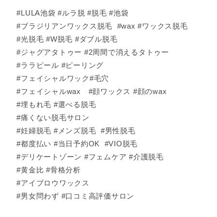
#LULA池袋 #ルラ脱 #脱毛 #池袋
#ブラジリアンワックス脱毛 #wax #ワックス脱毛
#光脱毛 #W脱毛 #ダブル脱毛
#ジャグアタトゥー #2周間で消えるタトゥー
#ララピール #ピーリング
#フェイシャルワック#毛穴
#フェイシャルwax #顔ワックス #顔のwax
#埋もれ毛 #選べる脱毛
#痛くない脱毛サロン
#妊婦脱毛 #メンズ脱毛 #男性脱毛
#都度払い #当日予約OK #VIO脱毛
#デリケートゾーン #フェムケア #介護脱毛
#黄金比 #骨格分析
#アイブロウワックス
#男女問わず #口コミ高評価サロン