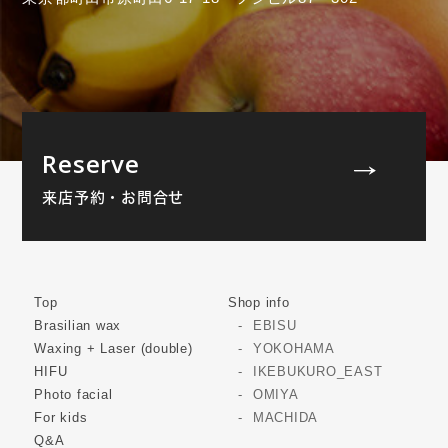
Reserve
来店予約・お問合せ
Top
Shop info
Brasilian wax
EBISU
Waxing + Laser (double)
YOKOHAMA
HIFU
IKEBUKURO_EAST
Photo facial
OMIYA
For kids
MACHIDA
Q&A