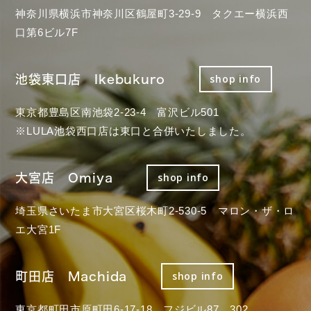
神奈川県横浜市神奈川区鶴屋町3-29-9 タクエー横浜西
口第6ビル7F
池袋東口店 Ikebukuro
shop info
東京都豊島区南池袋2-23-4 富沢ビル501
※LULA池袋西口店は東口と合併いたしました。
大宮店 Omiya
shop info
埼玉県さいたま市大宮区桜木町2-530-5 マロン・ザ・ロ
エ大宮1F
町田店 Machida
shop info
東京都町田市原町田6-17-18 フジビル87 302