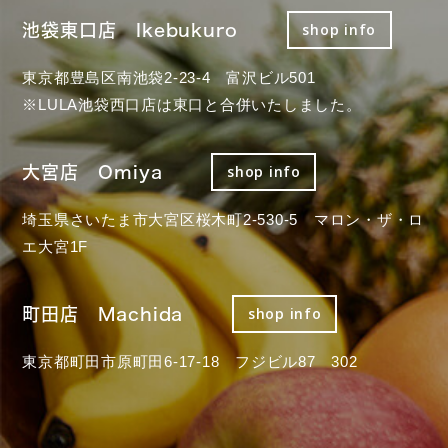
池袋東口店 Ikebukuro
shop info
東京都豊島区南池袋2-23-4 富沢ビル501
※LULA池袋西口店は東口と合併いたしました。
大宮店 Omiya
shop info
埼玉県さいたま市大宮区桜木町2-530-5 マロン・ザ・ロ
エ大宮1F
町田店 Machida
shop info
東京都町田市原町田6-17-18 フジビル87 302