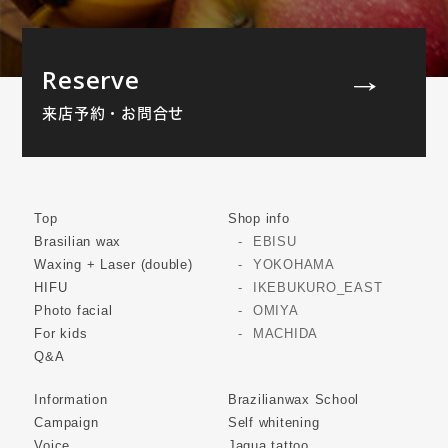
Reserve
来店予約・お問合せ
Top
Shop info
Brasilian wax
EBISU
Waxing + Laser (double)
YOKOHAMA
HIFU
IKEBUKURO_EAST
Photo facial
OMIYA
For kids
MACHIDA
Q&A
Information
Brazilianwax School
Campaign
Self whitening
Voice
Jagua tattoo