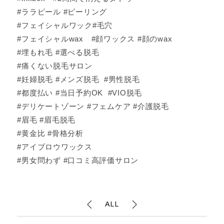
#ララピール #ピーリング
#フェイシャルワック#毛穴
#フェイシャルwax #顔ワックス #顔のwax
#埋もれ毛 #選べる脱毛
#痛くない脱毛サロン
#妊婦脱毛 #メンズ脱毛 #男性脱毛
#都度払い #当日予約OK #VIO脱毛
#デリケートゾーン #フェムケア #介護脱毛
#眉毛 #眉毛脱毛
#黄金比 #骨格分析
#アイブロウワックス
#男女問わず #口コミ高評価サロン
ALL