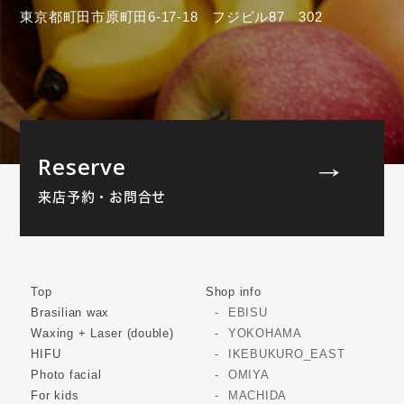
東京都町田市原町田6-17-18 フジビル87 302
Reserve
来店予約・お問合せ
Top
Shop info
Brasilian wax
EBISU
Waxing + Laser (double)
YOKOHAMA
HIFU
IKEBUKURO_EAST
Photo facial
OMIYA
For kids
MACHIDA