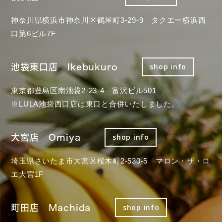
神奈川県横浜市神奈川区鶴屋町3-29-9 タクエー横浜西
口第6ビル7F
池袋東口店 Ikebukuro
shop info
東京都豊島区南池袋2-23-4 富沢ビル501
※LULA池袋西口店は東口と合併いたしました。
大宮店 Omiya
shop info
埼玉県さいたま市大宮区桜木町2-530-5 マロン・ザ・ロ
エ大宮1F
町田店 Machida
shop info