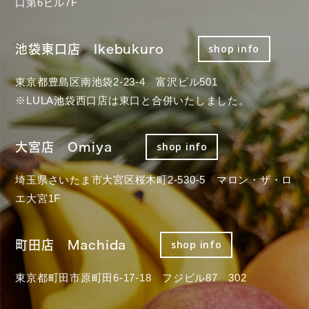
口第6ビル7F
池袋東口店 Ikebukuro
shop info
東京都豊島区南池袋2-23-4 富沢ビル501
※LULA池袋西口店は東口と合併いたしました。
大宮店 Omiya
shop info
埼玉県さいたま市大宮区桜木町2-530-5 マロン・ザ・ロ
エ大宮1F
町田店 Machida
shop info
東京都町田市原町田6-17-18 フジビル87 302