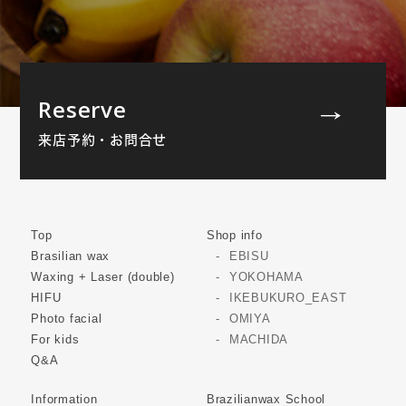
Reserve
来店予約・お問合せ
Top
Shop info
Brasilian wax
EBISU
Waxing + Laser (double)
YOKOHAMA
HIFU
IKEBUKURO_EAST
Photo facial
OMIYA
For kids
MACHIDA
Q&A
Information
Brazilianwax School