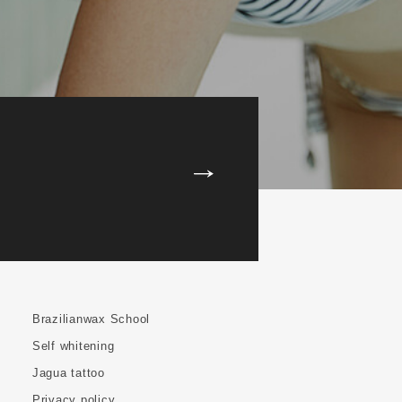
Brazilianwax School
Self whitening
Jagua tattoo
Privacy policy