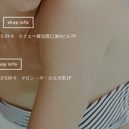
shop info
-29-9 タクエー横浜西口第6ビル7F
hop info
-530-5 マロン・ザ・ロエ大宮1F