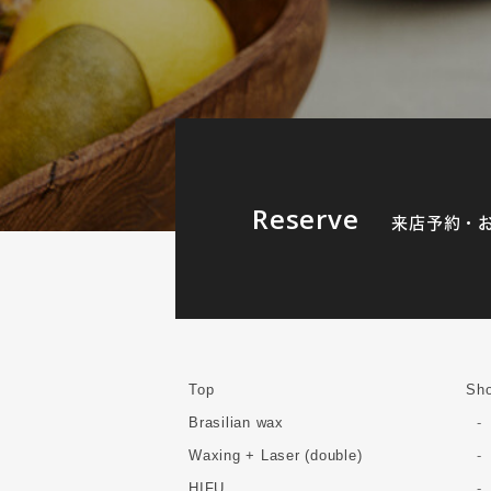
Reserve
来店予約・
Top
Sho
Brasilian wax
Waxing + Laser (double)
HIFU