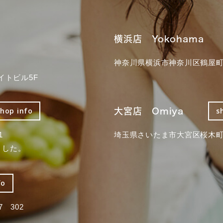
横浜店 Yokohama
神奈川県横浜市神奈川区鶴屋町3
イトビル5F
大宮店 Omiya
shop info
s
1
埼玉県さいたま市大宮区桜木町2
ました。
fo
 302