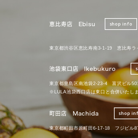
恵比寿店 Ebisu
shop info
東京都渋谷区恵比寿南3-1-19 恵比寿ラ
池袋東口店 Ikebukuro
東京都豊島区南池袋2-23-4 富沢ビル50
※LULA池袋西口店は東口と合併いたし
町田店 Machida
shop in
東京都町田市原町田6-17-18 フジビル87