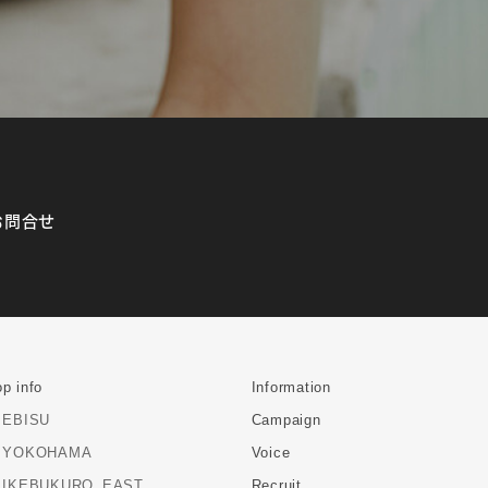
お問合せ
p info
Information
EBISU
Campaign
YOKOHAMA
Voice
IKEBUKURO_EAST
Recruit