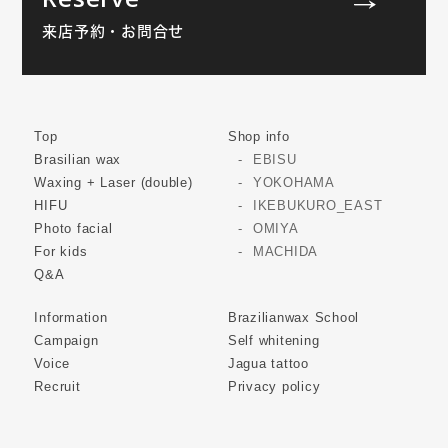
来店予約・お問合せ
Top
Shop info
Brasilian wax
EBISU
Waxing + Laser (double)
YOKOHAMA
HIFU
IKEBUKURO_EAST
Photo facial
OMIYA
For kids
MACHIDA
Q&A
Information
Brazilianwax School
Campaign
Self whitening
Voice
Jagua tattoo
Recruit
Privacy policy