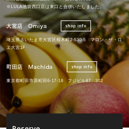
※LULA池袋西口店は東口と合併いたしました。
大宮店 Omiya
shop info
埼玉県さいたま市大宮区桜木町2-530-5 マロン・ザ・ロ
エ大宮1F
町田店 Machida
shop info
東京都町田市原町田6-17-18 フジビル87 302
Reserve