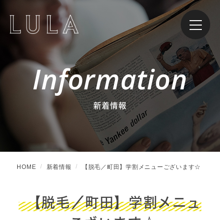
Information
新着情報
HOME
新着情報
【脱毛／町田】学割メニューございます☆
【脱毛／町田】学割メニュ