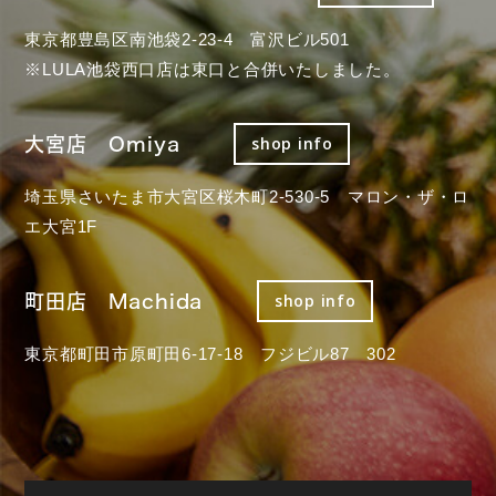
東京都豊島区南池袋2-23-4 富沢ビル501
※LULA池袋西口店は東口と合併いたしました。
大宮店 Omiya
shop info
埼玉県さいたま市大宮区桜木町2-530-5 マロン・ザ・ロ
エ大宮1F
町田店 Machida
shop info
東京都町田市原町田6-17-18 フジビル87 302