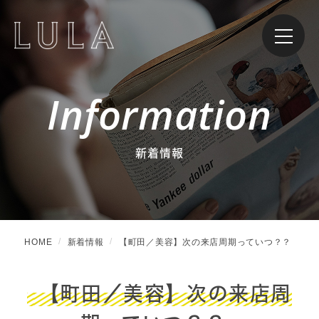
Information
新着情報
HOME
新着情報
【町田／美容】次の来店周期っていつ？？
【町田／美容】次の来店周