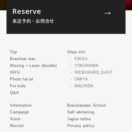
Reserve
来店予約・お問合せ
Top
Shop info
Brasilian wax
EBISU
Waxing + Laser (double)
YOKOHAMA
HIFU
IKEBUKURO_EAST
Photo facial
OMIYA
For kids
MACHIDA
Q&A
Information
Brazilianwax School
Campaign
Self whitening
Voice
Jagua tattoo
Recruit
Privacy policy