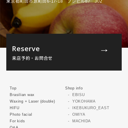
東京都町田市原町田6-17-18 フジビル87 302
Reserve
来店予約・お問合せ
Top
Shop info
Brasilian wax
EBISU
Waxing + Laser (double)
YOKOHAMA
HIFU
IKEBUKURO_EAST
Photo facial
OMIYA
For kids
MACHIDA
Q&A