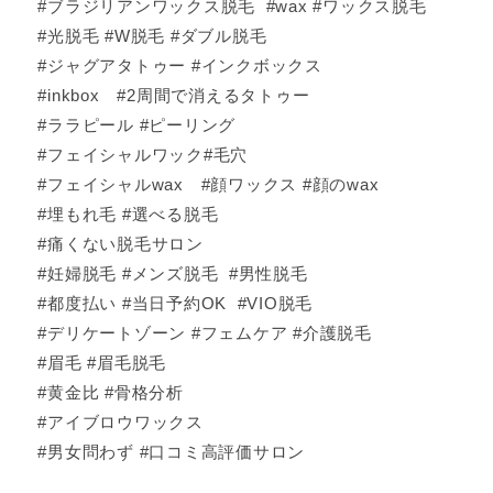
#ブラジリアンワックス脱毛 #wax #ワックス脱毛
#光脱毛 #W脱毛 #ダブル脱毛
#ジャグアタトゥー #インクボックス
#inkbox #2周間で消えるタトゥー
#ララピール #ピーリング
#フェイシャルワック#毛穴
#フェイシャルwax #顔ワックス #顔のwax
#埋もれ毛 #選べる脱毛
#痛くない脱毛サロン
#妊婦脱毛 #メンズ脱毛 #男性脱毛
#都度払い #当日予約OK #VIO脱毛
#デリケートゾーン #フェムケア #介護脱毛
#眉毛 #眉毛脱毛
#黄金比 #骨格分析
#アイブロウワックス
#男女問わず #口コミ高評価サロン