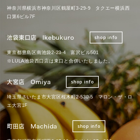
神奈川県横浜市神奈川区鶴屋町3-29-9 タクエー横浜西
口第6ビル7F
池袋東口店 Ikebukuro
shop info
東京都豊島区南池袋2-23-4 富沢ビル501
※LULA池袋西口店は東口と合併いたしました。
大宮店 Omiya
shop info
埼玉県さいたま市大宮区桜木町2-530-5 マロン・ザ・ロ
エ大宮1F
町田店 Machida
shop info