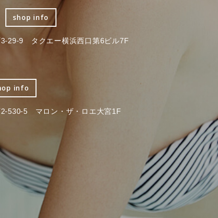
shop info
-29-9 タクエー横浜西口第6ビル7F
hop info
-530-5 マロン・ザ・ロエ大宮1F