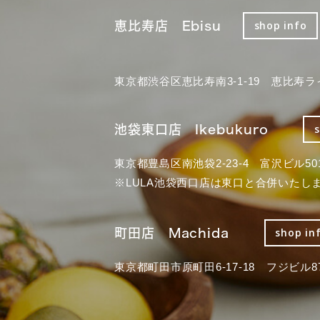
恵比寿店 Ebisu
shop info
東京都渋谷区恵比寿南3-1-19 恵比寿ラ
池袋東口店 Ikebukuro
東京都豊島区南池袋2-23-4 富沢ビル50
※LULA池袋西口店は東口と合併いたし
町田店 Machida
shop in
東京都町田市原町田6-17-18 フジビル87