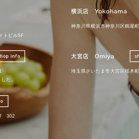
横浜店 Yokohama
神奈川県横浜市神奈川区鶴屋町3
イトビル5F
大宮店 Omiya
shop info
s
1
埼玉県さいたま市大宮区桜木町2
ました。
fo
 302