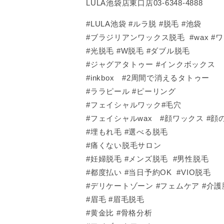
LULA池袋店東口店03-6348-4888
#LULA池袋 #ルラ脱 #脱毛 #池袋
#ブラジリアンワックス脱毛 #wax #
#光脱毛 #W脱毛 #ダブル脱毛
#ジャグアタトゥー #インクボックス
#inkbox #2周間で消えるタトゥー
#ララピール #ピーリング
#フェイシャルワック#毛穴
#フェイシャルwax #顔ワックス #顔の
#埋もれ毛 #選べる脱毛
#痛くない脱毛サロン
#妊婦脱毛 #メンズ脱毛 #男性脱毛
#都度払い #当日予約OK #VIO脱毛
#デリケートゾーン #フェムケア #介護
#眉毛 #眉毛脱毛
#黄金比 #骨格分析