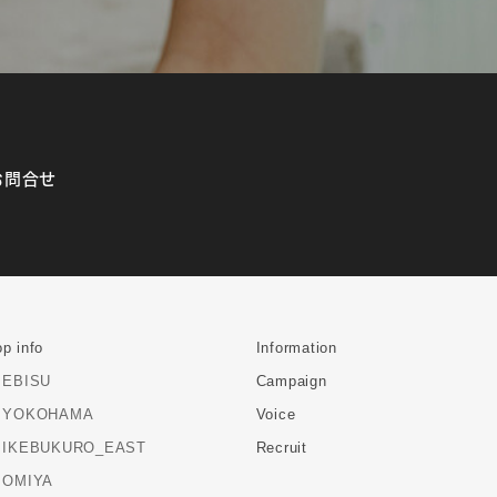
お問合せ
p info
Information
EBISU
Campaign
YOKOHAMA
Voice
IKEBUKURO_EAST
Recruit
OMIYA