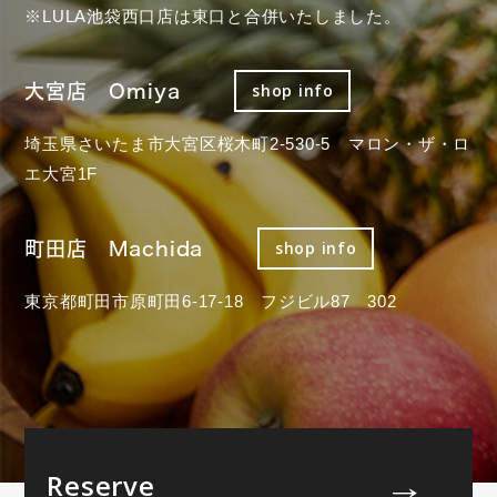
※LULA池袋西口店は東口と合併いたしました。
大宮店 Omiya
shop info
埼玉県さいたま市大宮区桜木町2-530-5 マロン・ザ・ロ
エ大宮1F
町田店 Machida
shop info
東京都町田市原町田6-17-18 フジビル87 302
Reserve