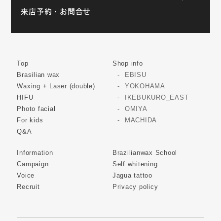
来店予約・お問合せ
Top
Shop info
Brasilian wax
EBISU
Waxing + Laser (double)
YOKOHAMA
HIFU
IKEBUKURO_EAST
Photo facial
OMIYA
For kids
MACHIDA
Q&A
Information
Brazilianwax School
Campaign
Self whitening
Voice
Jagua tattoo
Recruit
Privacy policy