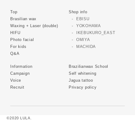
Top
Shop info
Brasilian wax
EBISU
Waxing + Laser (double)
YOKOHAMA
HIFU
IKEBUKURO_EAST
Photo facial
OMIYA
For kids
MACHIDA
Q&A
Information
Brazilianwax School
Campaign
Self whitening
Voice
Jagua tattoo
Recruit
Privacy policy
©2020 LULA.