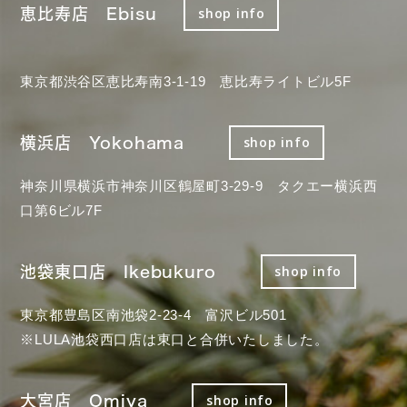
恵比寿店 Ebisu
shop info
東京都渋谷区恵比寿南3-1-19 恵比寿ライトビル5F
横浜店 Yokohama
shop info
神奈川県横浜市神奈川区鶴屋町3-29-9 タクエー横浜西
口第6ビル7F
池袋東口店 Ikebukuro
shop info
東京都豊島区南池袋2-23-4 富沢ビル501
※LULA池袋西口店は東口と合併いたしました。
大宮店 Omiya
shop info