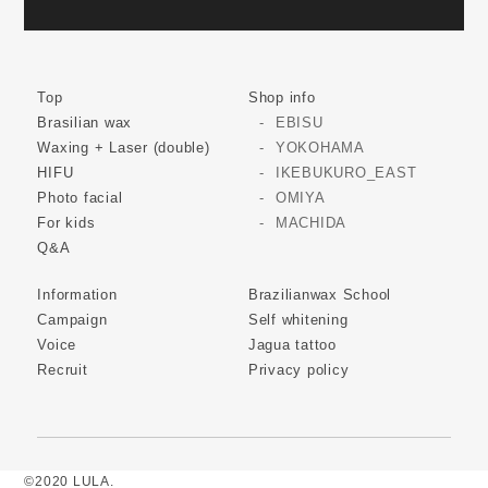
Top
Shop info
Brasilian wax
EBISU
Waxing + Laser (double)
YOKOHAMA
HIFU
IKEBUKURO_EAST
Photo facial
OMIYA
For kids
MACHIDA
Q&A
Information
Brazilianwax School
Campaign
Self whitening
Voice
Jagua tattoo
Recruit
Privacy policy
©2020 LULA.