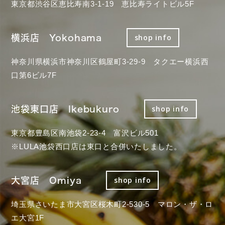
東京都渋谷区恵比寿南3-1-19 恵比寿ライトビル5F
横浜店 Yokohama
shop info
神奈川県横浜市神奈川区鶴屋町3-29-9 タクエー横浜西
口第6ビル7F
池袋東口店 Ikebukuro
shop info
東京都豊島区南池袋2-23-4 富沢ビル501
※LULA池袋西口店は東口と合併いたしました。
大宮店 Omiya
shop info
埼玉県さいたま市大宮区桜木町2-530-5 マロン・ザ・ロ
エ大宮1F